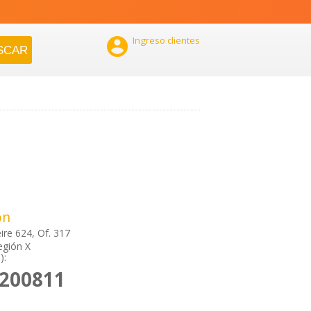

Ingreso clientes
ón
re 624, Of. 317
egión X
):
2200811