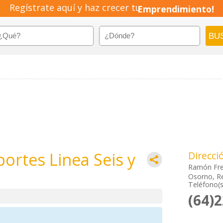
Regístrate aquí y haz crecer tu
Emprendimiento!
ortes Linea Seis y
Direcci
Ramón Frei
Osorno, R
Teléfono(s
(64)