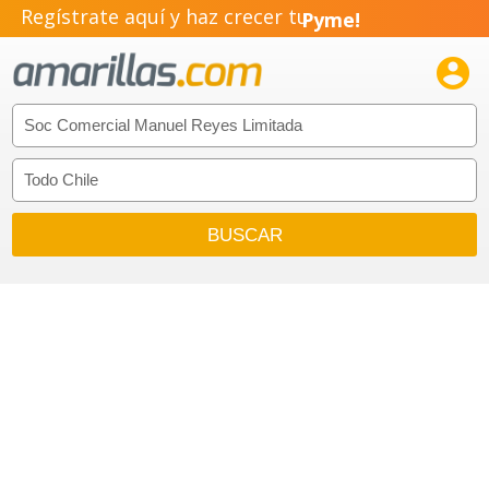
Regístrate aquí y haz crecer tu
Pyme!
Emprendimiento!
