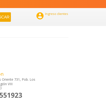

Ingreso clientes
ón
 Oriente 731, Pob. Los
gión VIII
):
2551923