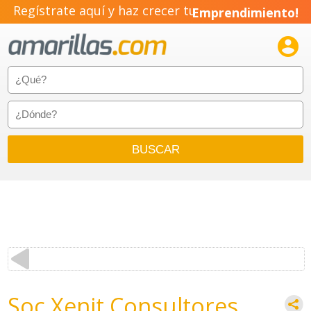
Regístrate aquí y haz crecer tu
Emprendimiento!

Soc Xenit Consultores