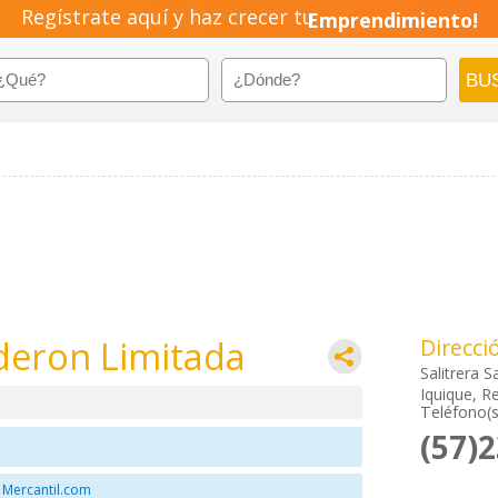
Regístrate aquí y haz crecer tu
Emprendimiento!
deron Limitada
Direcci
Salitrera 
Iquique, Re
Teléfono(s
(57)
 Mercantil.com