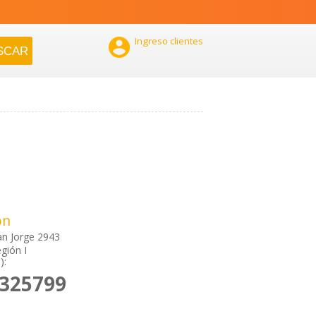

Ingreso clientes
ón
San Jorge 2943
gión I
):
2325799