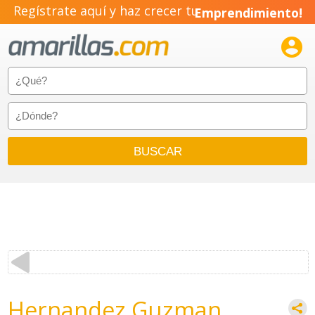
Regístrate aquí y haz crecer tu
Emprendimiento!

Hernandez Guzman