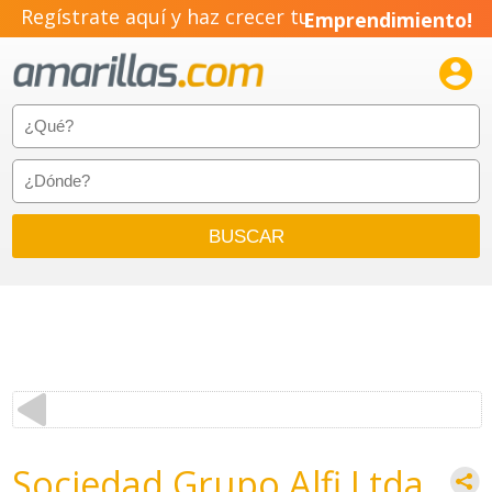
Regístrate aquí y haz crecer tu
Emprendimiento!

Sociedad Grupo Alfi Ltda.