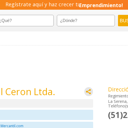
Regístrate aquí y haz crecer tu
Emprendimiento!
l Ceron Ltda.
Direcci
Regimient
La Serena,
Teléfono(s
(51)
 Mercantil.com