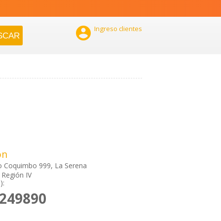

Ingreso clientes
ón
o Coquimbo 999, La Serena
 Región IV
):
2249890