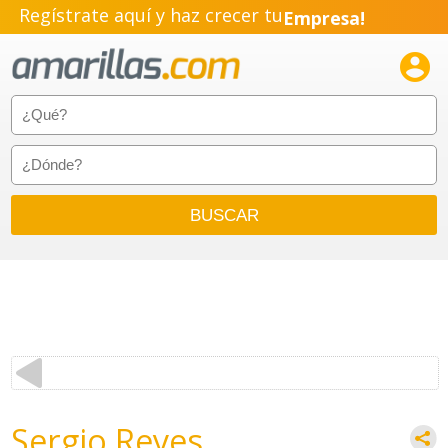
Regístrate aquí y haz crecer tu
Empresa!
Negocio!

Pyme!
Emprendimiento!
Sergio Reyes