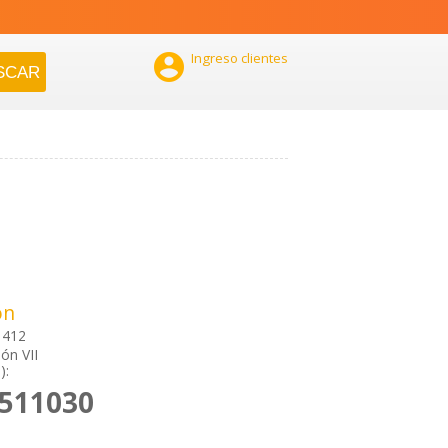

Ingreso clientes
ón
1412
ón VII
):
2511030