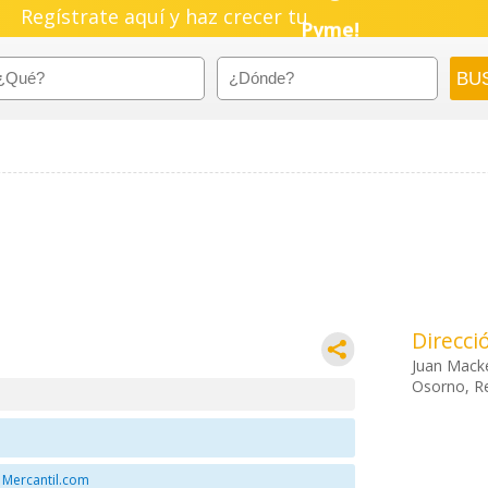
Regístrate aquí y haz crecer tu
Negocio!
Pyme!
Emprendimiento!
Direcci
Juan Mack
Osorno, R
 Mercantil.com