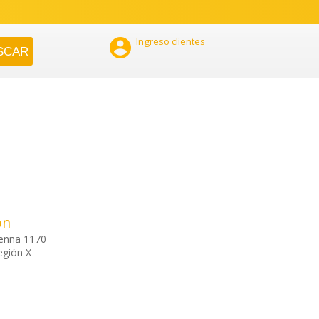

Ingreso clientes
ón
enna 1170
egión X