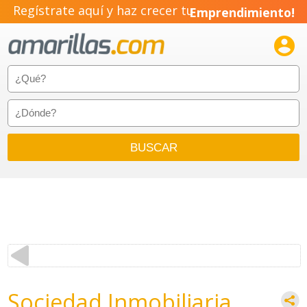
Regístrate aquí y haz crecer tu
Emprendimiento!

Sociedad Inmobiliaria