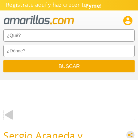
Regístrate aquí y haz crecer tu
Pyme!
Emprendimiento!

Sergio Araneda y