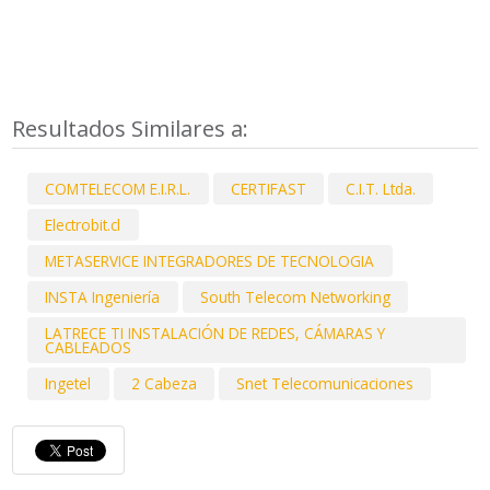
Resultados Similares a:
COMTELECOM E.I.R.L.
CERTIFAST
C.I.T. Ltda.
Electrobit.cl
METASERVICE INTEGRADORES DE TECNOLOGIA
INSTA Ingeniería
South Telecom Networking
LATRECE TI INSTALACIÓN DE REDES, CÁMARAS Y
CABLEADOS
Ingetel
2 Cabeza
Snet Telecomunicaciones