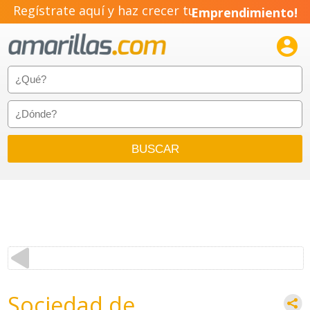
Regístrate aquí y haz crecer tu
Emprendimiento!

Sociedad de