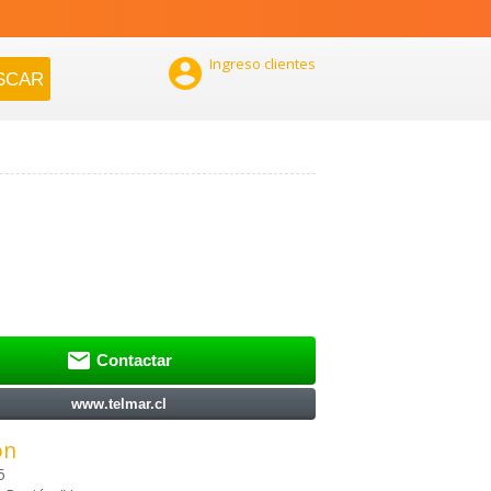

Ingreso clientes

Contactar
www.telmar.cl
ón
5