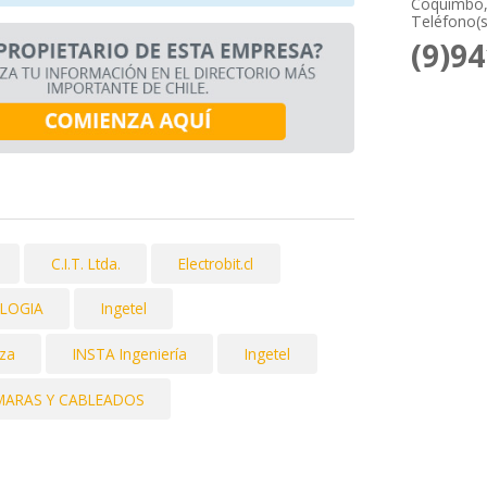
Coquimbo,
Teléfono(s
(9)9
C.I.T. Ltda.
Electrobit.cl
LOGIA
Ingetel
za
INSTA Ingeniería
Ingetel
ÁMARAS Y CABLEADOS