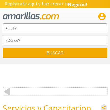
Regístrate aquí y haz crecer tu
Negocio!
Pyme!

Emprendimiento!
Servicios y Capacitacion