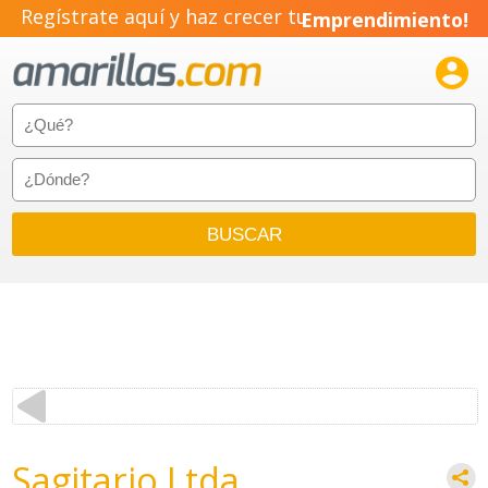
Regístrate aquí y haz crecer tu
Emprendimiento!

Sagitario Ltda.