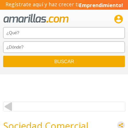
Regístrate aquí y haz crecer tu
Emprendimiento!

Sociedad Comercial