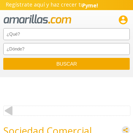
Regístrate aquí y haz crecer tu
Pyme!
Emprendimiento!

Sociedad Comercial