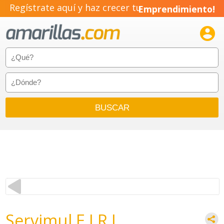
Regístrate aquí y haz crecer tu
Emprendimiento!

Servimul E.I.R.L.