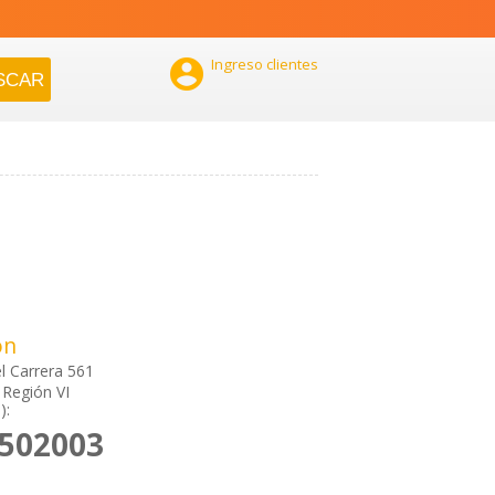

Ingreso clientes
ón
l Carrera 561
Región VI
):
2502003