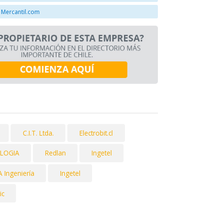
 Mercantil.com
C.I.T. Ltda.
Electrobit.cl
LOGIA
Redlan
Ingetel
 Ingeniería
Ingetel
ic