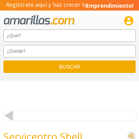
Regístrate aquí y haz crecer tu
Emprendimiento!

Servicentro Shell