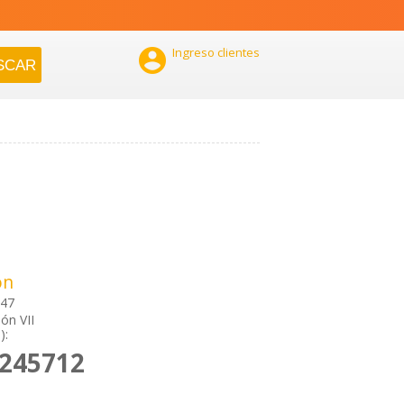

Ingreso clientes
ón
147
ón VII
):
2245712