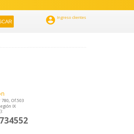

Ingreso clientes
ón
r 780, Of.503
egión IX
):
2734552