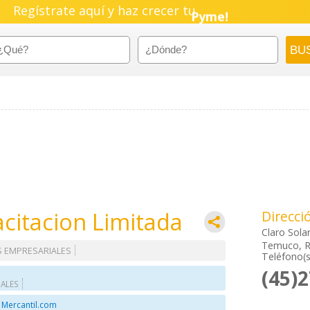
Regístrate aquí y haz crecer tu
Negocio!
Pyme!
Emprendimiento!
citacion Limitada
Direcci
Claro Sola
Temuco, R
S EMPRESARIALES
Teléfono(s
(45)
IALES
 Mercantil.com