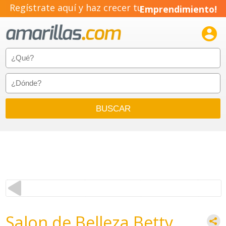
Regístrate aquí y haz crecer tu
Emprendimiento!

Salon de Belleza Betty