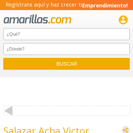
Regístrate aquí y haz crecer tu
Emprendimiento!

Salazar Acha Victor