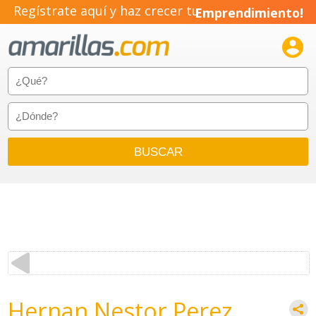
Regístrate aquí y haz crecer tu
Emprendimiento!

Hernan Nestor Perez