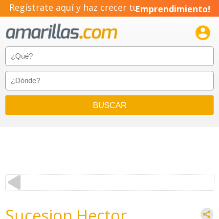
Regístrate aquí y haz crecer tu
Emprendimiento!

Sucesion Hector