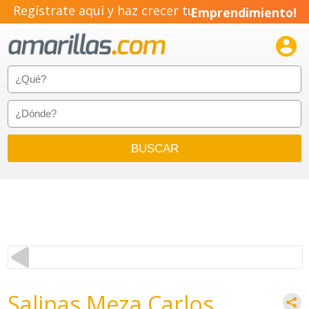
Regístrate aquí y haz crecer tu
Emprendimiento!

Salinas Meza Carlos