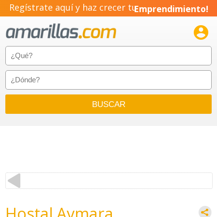
Regístrate aquí y haz crecer tu
Emprendimiento!

Hostal Aymara