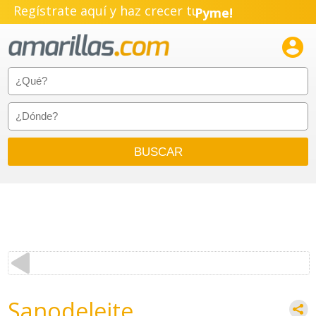
Regístrate aquí y haz crecer tu
Pyme!
Emprendimiento!

Sanodeleite