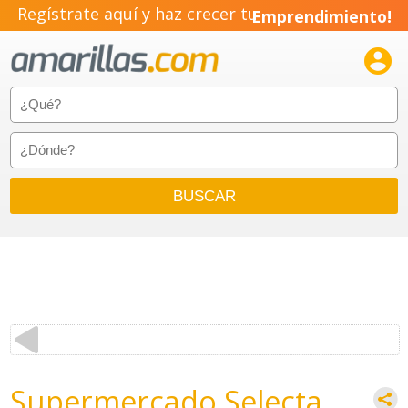
Regístrate aquí y haz crecer tu
Emprendimiento!

Supermercado Selecta