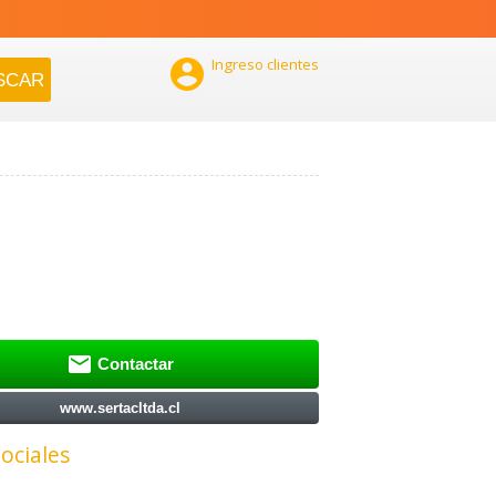

Ingreso clientes

Contactar
www.sertacltda.cl
ociales