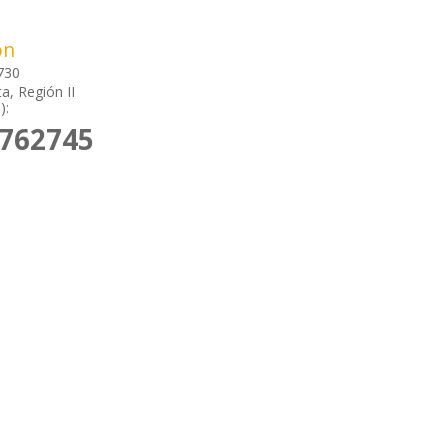
ón
730
a, Región II
):
2762745