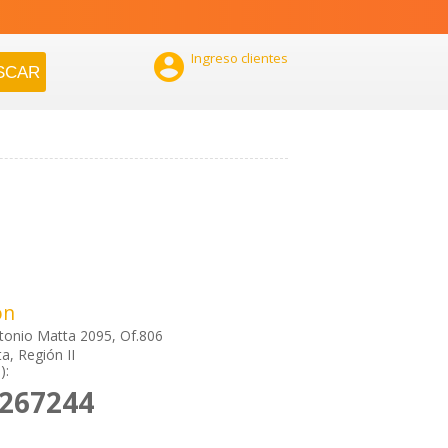

Ingreso clientes
ón
tonio Matta 2095, Of.806
a, Región II
):
2267244