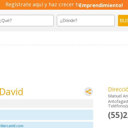
Regístrate aquí y haz crecer tu
Emprendimiento!
 David
Direcci
Manuel An
Antofagast
Teléfono(s
(55)
 Mercantil.com