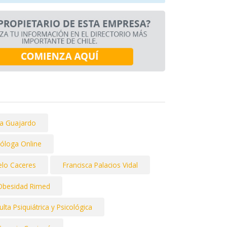
ea Guajardo
cóloga Online
celo Caceres
Francisca Palacios Vidal
Obesidad Rimed
lta Psiquiátrica y Psicológica