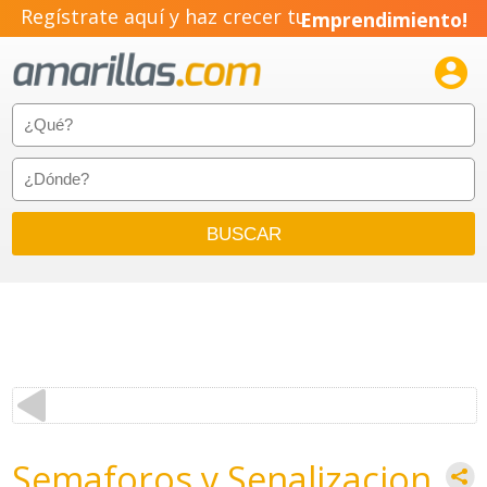
Regístrate aquí y haz crecer tu
Emprendimiento!

Semaforos y Senalizacion