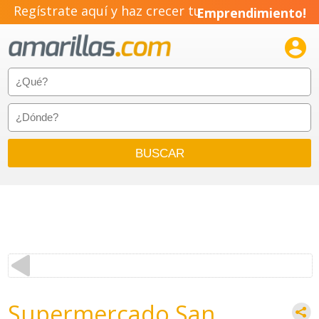
Regístrate aquí y haz crecer tu
Emprendimiento!

Supermercado San