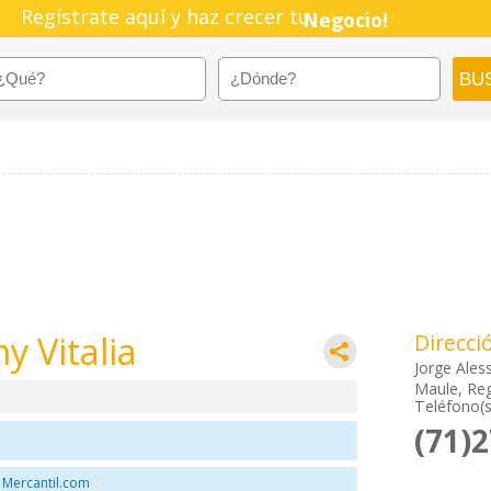
Empresa!
Regístrate aquí y haz crecer tu
Negocio!
Pyme!
Emprendimiento!
y Vitalia
Direcci
Jorge Ales
Maule, Reg
Teléfono(s
(71)
 Mercantil.com