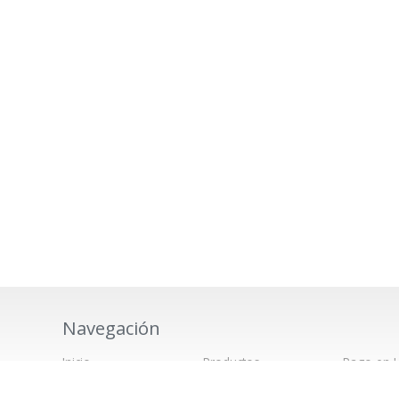
Navegación
Inicio
Productos
Pago en L
os
Quiénes Somos
Lo Más buscado