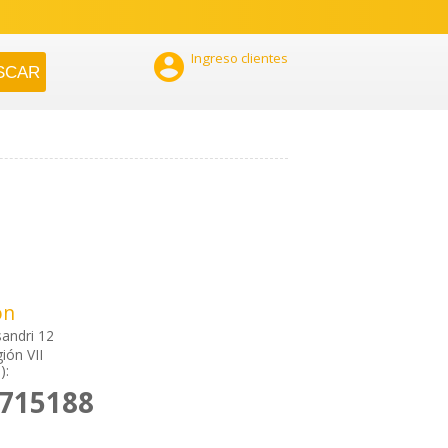

Ingreso clientes
ón
sandri 12
ión VII
):
2715188