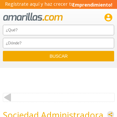
Regístrate aquí y haz crecer tu
Emprendimiento!

Sociedad Administradora