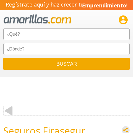
Regístrate aquí y haz crecer tu
Emprendimiento!

Seguros Firasegur