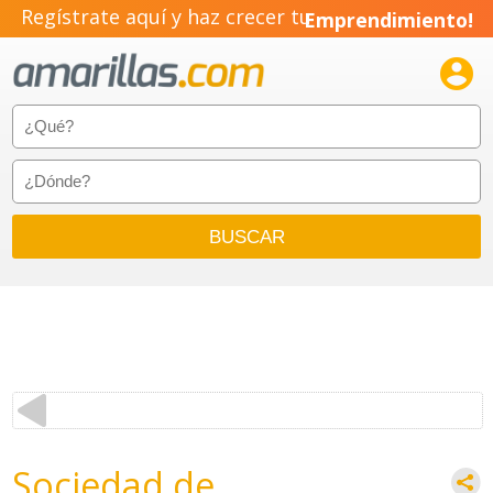
Regístrate aquí y haz crecer tu
Emprendimiento!

Sociedad de