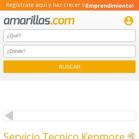
Regístrate aquí y haz crecer tu
Emprendimiento!

Servicio Tecnico Kenmore