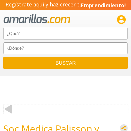
Regístrate aquí y haz crecer tu
Emprendimiento!

Soc Medica Palisson y