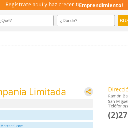
Regístrate aquí y haz crecer tu
Emprendimiento!
mpania Limitada
Direcci
Ramón Bar
San Miguel
Teléfono(s
(2)2
 Mercantil.com