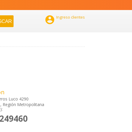

Ingreso clientes
ón
ros Luco 4290
, Región Metropolitana
):
7249460