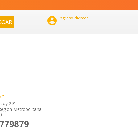

Ingreso clientes
ón
odoy 291
Región Metropolitana
):
2779879