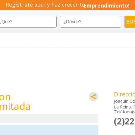
Regístrate aquí y haz crecer tu
Emprendimiento!
ion
Direcci
Joaquín G
imitada
La Reina, 
Teléfono(s
(2)2