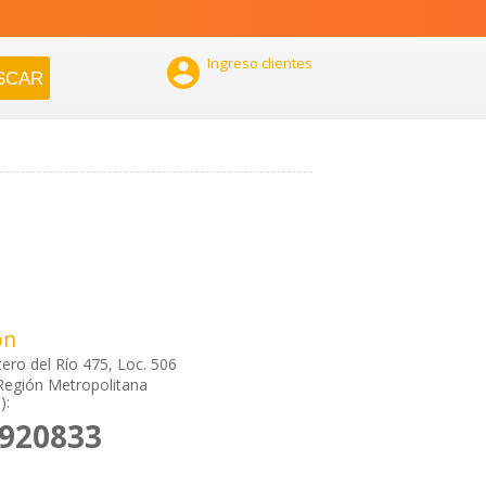

Ingreso clientes
ón
ero del Río 475, Loc. 506
Región Metropolitana
):
4920833