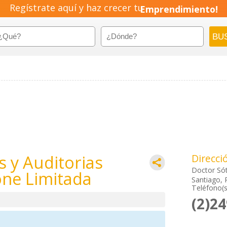
Regístrate aquí y haz crecer tu
Emprendimiento!
s y Auditorias
Direcci
Doctor Sót
ne Limitada
Santiago, 
Teléfono(s
(2)2