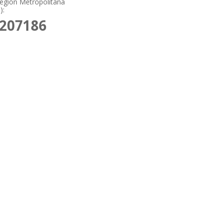
Región Metropolitana
):
2207186