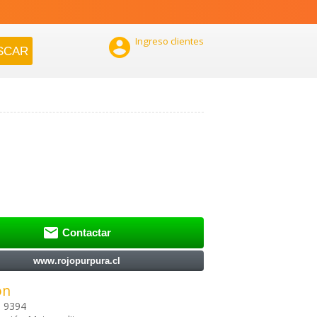

Ingreso clientes

Contactar
www.rojopurpura.cl
ón
 9394