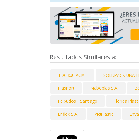
Resultados Similares a:
TDC s.a. ACME
SOLDPACK UNA E
Plasnort
Maboplas S.A.
Bo
Felpudos - Santiago
Florida Plast
Enflex S.A.
VictPlastic
Env