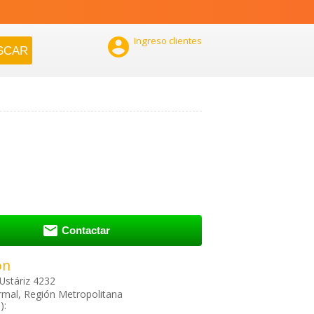

Ingreso clientes

Contactar
ón
Ustáriz 4232
mal, Región Metropolitana
):