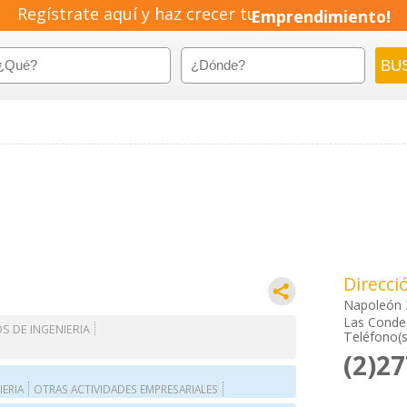
Regístrate aquí y haz crecer tu
Emprendimiento!
Direcci
Napoleón 
Las Condes
OS DE INGENIERIA
Teléfono(s
(2)2
IERIA
OTRAS ACTIVIDADES EMPRESARIALES