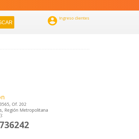

Ingreso clientes
ón
3565, Of. 202
, Región Metropolitana
):
7736242