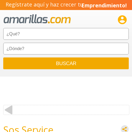
Regístrate aquí y haz crecer tu
Emprendimiento!

Sos Service