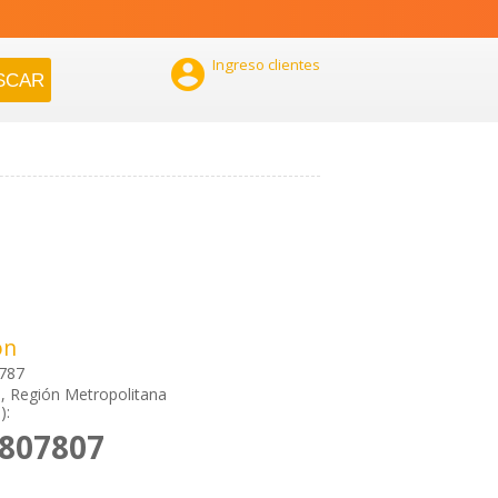

Ingreso clientes
ón
 787
, Región Metropolitana
):
3807807